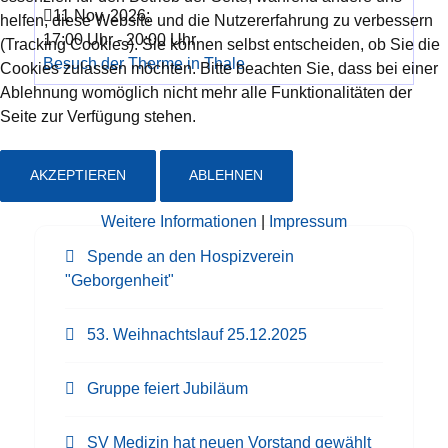
11 Nov. 2026
;
helfen, diese Website und die Nutzererfahrung zu verbessern
17:00 Uhr
-
20:00 Uhr
(Tracking Cookies). Sie können selbst entscheiden, ob Sie die
Besuch der Therme in Thale
Cookies zulassen möchten. Bitte beachten Sie, dass bei einer
Ablehnung womöglich nicht mehr alle Funktionalitäten der
Seite zur Verfügung stehen.
Neueste Beiträge
AKZEPTIEREN
ABLEHNEN
Weitere Informationen
|
Impressum
Spende an den Hospizverein
"Geborgenheit"
53. Weihnachtslauf 25.12.2025
Gruppe feiert Jubiläum
SV Medizin hat neuen Vorstand gewählt