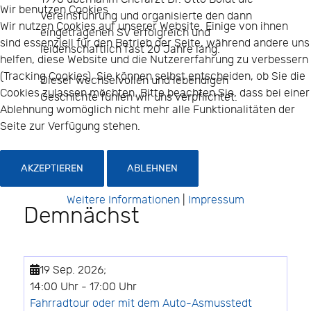
Wir benutzen Cookies
Vereinsführung und organisierte den dann
Wir nutzen Cookies auf unserer Website. Einige von ihnen
eingetragenen SV erfolgreich und
sind essenziell für den Betrieb der Seite, während andere uns
leidenschaftlich fast 20 Jahre lang.
helfen, diese Website und die Nutzererfahrung zu verbessern
(Tracking Cookies). Sie können selbst entscheiden, ob Sie die
Dieser wechselvollen und lebendigen
Cookies zulassen möchten. Bitte beachten Sie, dass bei einer
Geschichte fühlen wir uns verpflichtet.
Ablehnung womöglich nicht mehr alle Funktionalitäten der
Seite zur Verfügung stehen.
AKZEPTIEREN
ABLEHNEN
Weitere Informationen
|
Impressum
Demnächst
19 Sep. 2026
;
14:00 Uhr
-
17:00 Uhr
Fahrradtour oder mit dem Auto-Asmusstedt