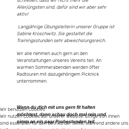
schließen, dass wir nicht mehr die
Allerjüngsten sind, dafür sind wir aber sehr
aktiv!
Langjährige Übungsleiterin unserer Gruppe ist
Sabine Kroschwitz. Sie gestaltet die
Trainingsstunden sehr abwechslungsreich.
Wir alle nehmen auch gern an den
Veranstaltungen unseres Vereins teil. An
warmen Sommerabenden werden öfter
Radtouren mit dazugehörigem Picknick
unternommen.
Wenn du dich mit uns gern fit halten
Wir benutzen Cookies
möchtest, dann schau doch mal rein und
Wir nutzen Cookies auf unserer Website. Einige von ihnen
nimm an ein paar Probestunden teil.
sind essenziell für den Betrieb der Seite, während andere uns