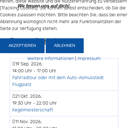
helfen, diese Website und die Nutzererfahrung zu verbessern
Wir freuen uns auf dich!
(Tracking Cookies). Sie können selbst entscheiden, ob Sie die
Cookies zulassen möchten. Bitte beachten Sie, dass bei einer
Ablehnung womöglich nicht mehr alle Funktionalitäten der
Seite zur Verfügung stehen.
Demnächst
AKZEPTIEREN
ABLEHNEN
Weitere Informationen
|
Impressum
19 Sep. 2026
;
14:00 Uhr
-
17:00 Uhr
Fahrradtour oder mit dem Auto-Asmusstedt
Flugplatz
21 Okt. 2026
;
19:30 Uhr
-
22:00 Uhr
Kegelmeisterschaft
11 Nov. 2026
;