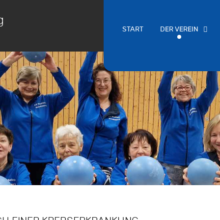
g
START
DER VEREIN