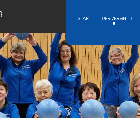
g
START
DER VEREIN