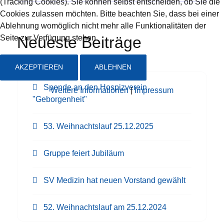
(Tracking Cookies). Sie können selbst entscheiden, ob Sie die
Cookies zulassen möchten. Bitte beachten Sie, dass bei einer
Ablehnung womöglich nicht mehr alle Funktionalitäten der
Seite zur Verfügung stehen.
Neueste Beiträge
AKZEPTIEREN
ABLEHNEN
Spende an den Hospizverein
Weitere Informationen
|
Impressum
"Geborgenheit"
53. Weihnachtslauf 25.12.2025
Gruppe feiert Jubiläum
SV Medizin hat neuen Vorstand gewählt
52. Weihnachtslauf am 25.12.2024